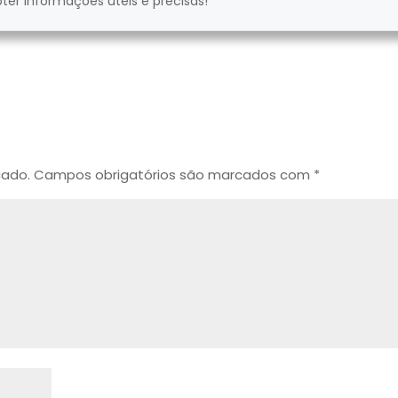
bter informações úteis e precisas!
cado.
Campos obrigatórios são marcados com
*