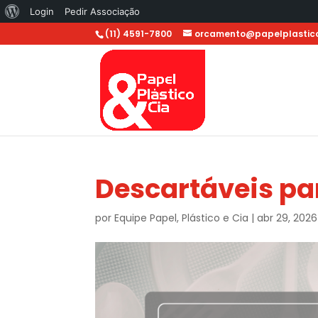
Sobre
Login
Pedir Associação
o
(11) 4591-7800
orcamento@papelplastico
WordPress
Descartáveis pa
por
Equipe Papel, Plástico e Cia
|
abr 29, 2026