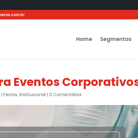
ecia.com.br
Home
Segmentos
ra Eventos Corporativo
|
Festas
,
Institucional
|
0 Comentários