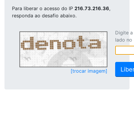
Para liberar o acesso
do IP
216.73.216.36
,
responda ao desafio abaixo.
Digite 
lado no
[trocar imagem]