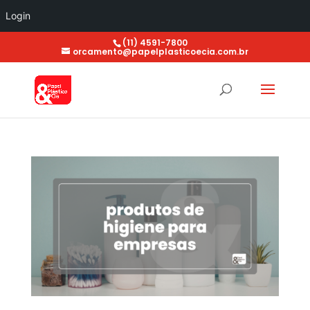
Login
(11) 4591-7800
orcamento@papelplasticoecia.com.br