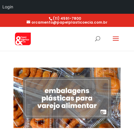
Login
(11) 4591-7800
orcamento@papelplasticoecia.com.br