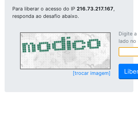
Para liberar o acesso
do IP
216.73.217.167
,
responda ao desafio abaixo.
Digite 
lado no
[trocar imagem]