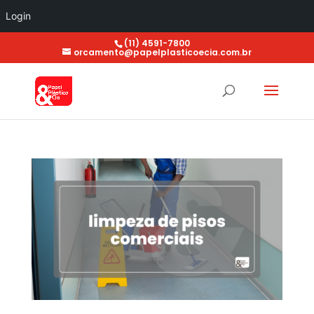
Login
(11) 4591-7800
orcamento@papelplasticoecia.com.br