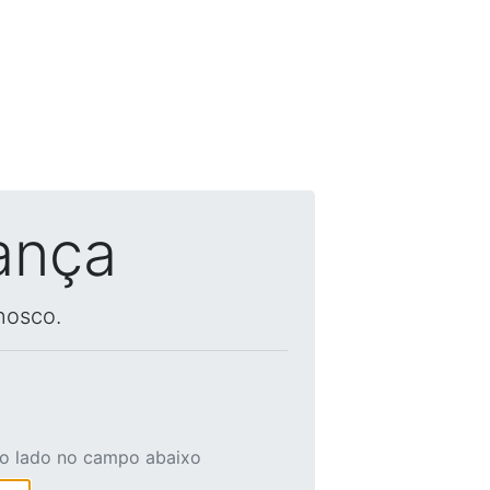
ança
nosco.
ao lado no campo abaixo