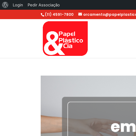
Sobre
Login
Pedir Associação
o
(11) 4591-7800
orcamento@papelplastico
WordPress