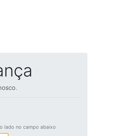
ança
nosco.
ao lado no campo abaixo