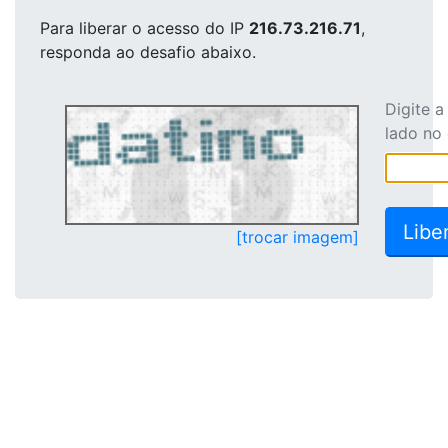
Para liberar o acesso
do IP
216.73.216.71
,
responda ao desafio abaixo.
Digite 
lado no
[trocar imagem]