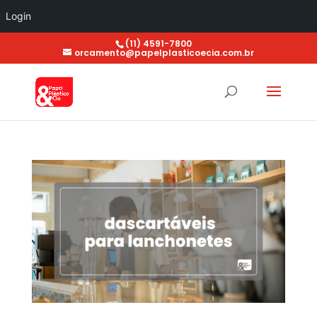
Login
(11) 4591-7800
orcamento@papelplasticoecia.com.br