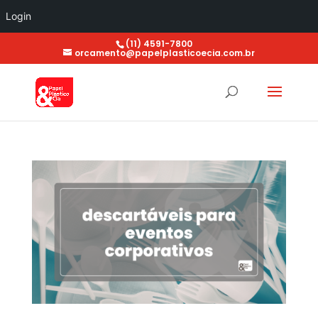
Login
(11) 4591-7800
orcamento@papelplasticoecia.com.br